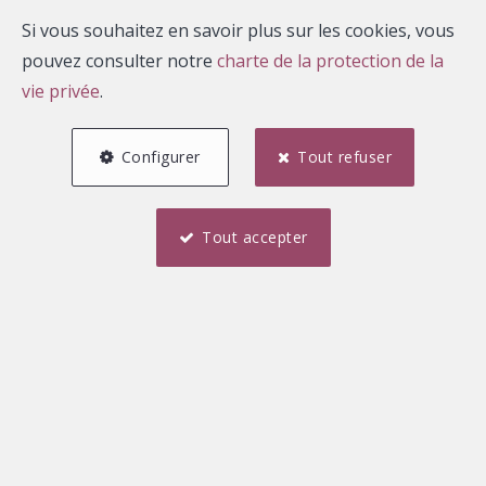
Si vous souhaitez en savoir plus sur les cookies, vous
pouvez consulter notre
charte de la protection de la
vie privée
.
Vous n’avez pas eu le temps de
Configurer
Tout refuser
passer à l’agence et
vous aimeriez un conseil.
Tout accepter
Contactez-nous au
+32/63.411.405
ou
par mail
. Nous
pourrons discuter de votre projet !
D'autres biens en présentation sur notre chaine
Youtube
!